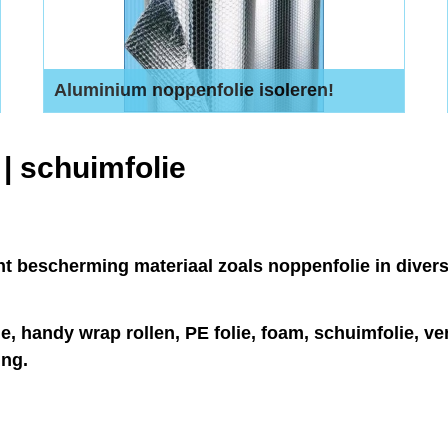
Aluminium noppenfolie isoleren!
25 meter lengte - 125 cm breed - 10 mm nop
50 meter lengte - 125 cm breed - 18 mm nop
 | schuimfolie
nt bescherming materiaal zoals noppenfolie in diver
ie, handy wrap rollen, PE folie, foam, schuimfolie, v
ing.
.