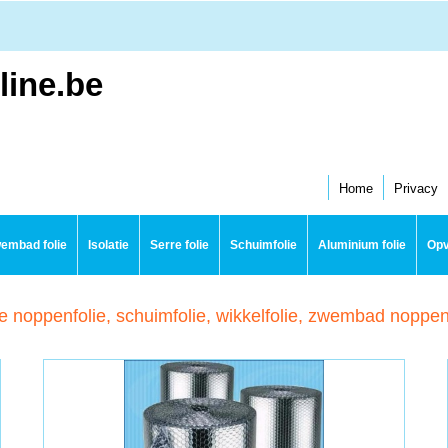
line.be
Home
Privacy
embad folie
Isolatie
Serre folie
Schuimfolie
Aluminium folie
Opv
e noppenfolie, schuimfolie, wikkelfolie, zwembad noppenf