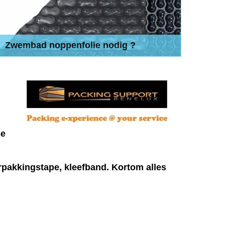
Zwembad noppenfolie nodig ?
Zwembad noppenfolie uit voorraad. Geo Bubble, elk
maatwerk mogelijk!
se
erpakkingstape, kleefband. Kortom alles