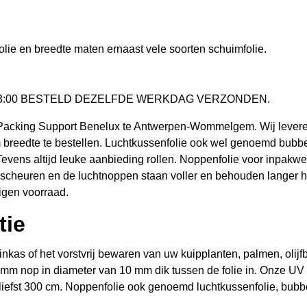
ie en breedte maten ernaast vele soorten schuimfolie.
 VOOR 13:00 BESTELD DEZELFDE WERKDAG VERZONDEN.
 Packing Support Benelux te Antwerpen-Wommelgem. Wij leveren 
m breedte te bestellen. Luchtkussenfolie ook wel genoemd bubbe
evens altijd leuke aanbieding rollen. Noppenfolie voor inpakwerk 
heuren en de luchtnoppen staan voller en behouden langer hun
eigen voorraad.
tie
uinkas of het vorstvrij bewaren van uw kuipplanten, palmen, olij
 mm nop in diameter van 10 mm dik tussen de folie in. Onze UV –
iefst 300 cm. Noppenfolie ook genoemd luchtkussenfolie, bubbelt